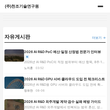
(주)천조기술연구원
홈
게시판
자유게시판
더보기 →
2026 AI R&D PoC 예산·일정 산정법 전문가 인터뷰
N
2026년 AI R&D PoC의 적정 범위부터 예산 항목, 8주·16
주 일정 차이, 업체 견적 비교, 경영진 승인과 운...
노지훈
03:52
2026 AI R&D GPU 서버·클라우드 도입 전 체크리스트
2026년 AI R&D용 GPU 서버와 클라우드 도입 전에 확인
할 사양, 총소유비용, 호환성, 보안, 계약·검수 기...
정유찬
08-06
2026 AI R&D 외주개발 계약·검수 실패 예방 가이드
2026년 AI R&D 외주개발에서 반복되는 범위 혼선, 성능